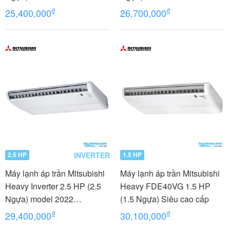
FDE50YA-W5/FDC50YNA-
FDE50YA-W5/FDC50YNA-
₫
₫
25,400,000
26,700,000
W5/RC-E5
W5/RCN-E-E3
INVERTER
2.5 HP
1.5 HP
Máy lạnh áp trần Mitsubishi
Máy lạnh áp trần Mitsubishi
Heavy Inverter 2.5 HP (2.5
Heavy FDE40VG 1.5 HP
Ngựa) model 2022
(1.5 Ngựa) Siêu cao cấp
FDE60YA-W5/FDC60YNA-
₫
₫
29,400,000
30,100,000
W5/RCN-E-E3