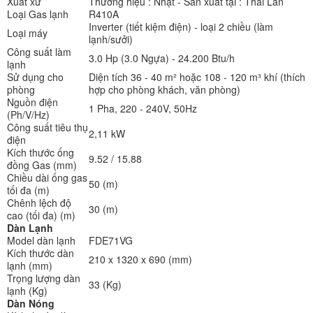
Xuất xứ
Thương hiệu : Nhật - Sản xuất tại : Thái Lan
Loại Gas lạnh
R410A
Inverter (tiết kiệm điện) - loại 2 chiều (làm
Loại máy
lạnh/sưởi)
Công suất làm
3.0 Hp (3.0 Ngựa) - 24.200 Btu/h
lạnh
Sử dụng cho
Diện tích 36 - 40 m² hoặc 108 - 120 m³ khí (thích
phòng
hợp cho phòng khách, văn phòng)
Nguồn điện
1 Pha, 220 - 240V, 50Hz
(Ph/V/Hz)
Công suất tiêu thụ
2,11 kW
điện
Kích thước ống
9.52 / 15.88
đồng Gas (mm)
Chiều dài ống gas
50 (m)
tối đa (m)
Chênh lệch độ
30 (m)
cao (tối đa) (m)
Dàn Lạnh
Model dàn lạnh
FDE71VG
Kích thước dàn
210 x 1320 x 690 (mm)
lạnh (mm)
Trọng lượng dàn
33 (Kg)
lạnh (Kg)
Dàn Nóng