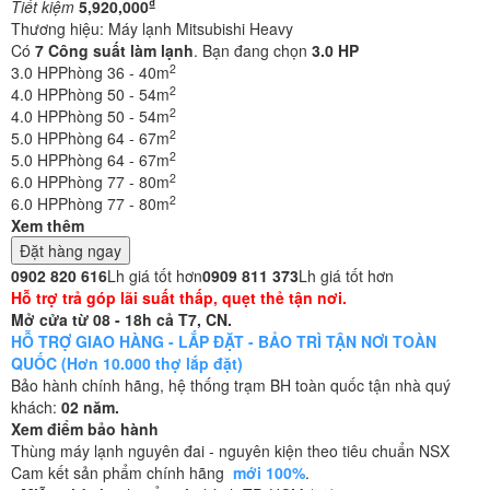
₫
Tiết kiệm
5,920,000
Thương hiệu:
Máy lạnh Mitsubishi Heavy
Có
7
Công suất làm lạnh
. Bạn đang chọn
3.0 HP
2
3.0 HP
Phòng 36 - 40m
2
4.0 HP
Phòng 50 - 54m
2
4.0 HP
Phòng 50 - 54m
2
5.0 HP
Phòng 64 - 67m
2
5.0 HP
Phòng 64 - 67m
2
6.0 HP
Phòng 77 - 80m
2
6.0 HP
Phòng 77 - 80m
Xem thêm
Đặt hàng ngay
0902 820 616
Lh giá tốt hơn
0909 811 373
Lh giá tốt hơn
Hỗ trợ trả góp lãi suất thấp, quẹt thẻ tận nơi.
Mở cửa từ 08 - 18h cả T7, CN.
HỖ TRỢ GIAO HÀNG - LẮP ĐẶT - BẢO TRÌ TẬN NƠI TOÀN
QUỐC (Hơn 10.000 thợ lắp đặt)
Bảo hành chính hãng, hệ thống trạm BH toàn quốc tận nhà quý
khách:
02 năm.
Xem điểm bảo hành
Thùng máy lạnh nguyên đai - nguyên kiện theo tiêu chuẩn NSX
Cam kết sản phẩm chính hãng
mới 100%
.