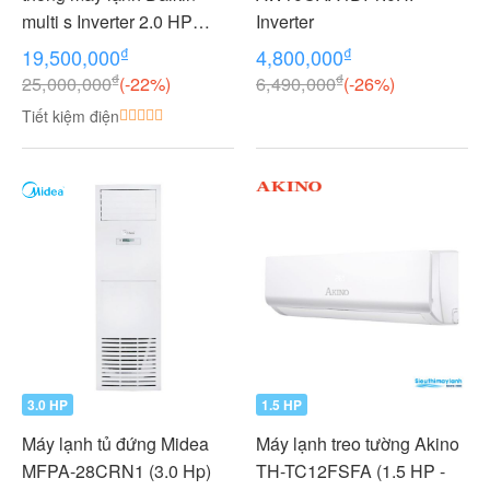
multi s Inverter 2.0 HP
Inverter
(2HP Ngựa) - 1 dàn nóng 2
₫
₫
19,500,000
4,800,000
dàn lạnh (1.0 + 1.0 HP (1
₫
₫
25,000,000
(-22%)
6,490,000
(-26%)
Ngựa) MKC50RVMV-
Tiết kiệm điện
CTKC25RVMV+CTKC25R
VMV
3.0 HP
1.5 HP
Máy lạnh tủ đứng Midea
Máy lạnh treo tường Akino
MFPA-28CRN1 (3.0 Hp)
TH-TC12FSFA (1.5 HP -