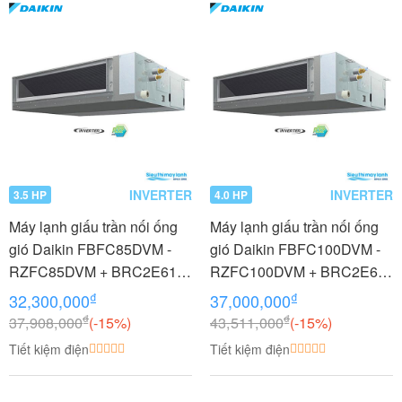
INVERTER
INVERTER
3.5 HP
4.0 HP
Máy lạnh giấu trần nối ống
Máy lạnh giấu trần nối ống
gió Daikin FBFC85DVM -
gió Daikin FBFC100DVM -
RZFC85DVM + BRC2E61
RZFC100DVM + BRC2E61
3.5 HP (3.5 Ngựa) Inverter
4.0 HP (4 Ngựa) Inverter
₫
₫
32,300,000
37,000,000
₫
₫
37,908,000
(-15%)
43,511,000
(-15%)
Tiết kiệm điện
Tiết kiệm điện