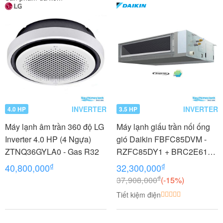
INVERTER
INVERTER
4.0 HP
3.5 HP
Máy lạnh âm trần 360 độ LG
Máy lạnh giấu trần nối ống
Inverter 4.0 HP (4 Ngựa)
gió Daikin FBFC85DVM -
ZTNQ36GYLA0 - Gas R32
RZFC85DY1 + BRC2E61
3.5 HP (3.5 Ngựa) Inverter -
₫
₫
40,800,000
32,300,000
3 pha
₫
37,908,000
(-15%)
Tiết kiệm điện