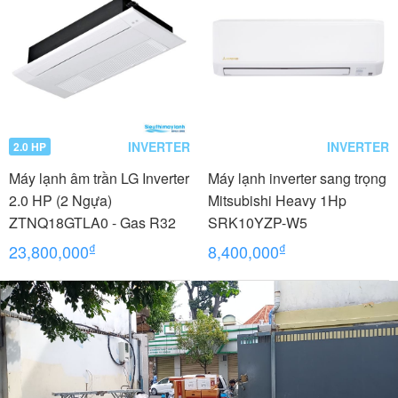
INVERTER
INVERTER
2.0 HP
Máy lạnh âm trần LG Inverter
Máy lạnh inverter sang trọng
2.0 HP (2 Ngựa)
Mitsubishi Heavy 1Hp
ZTNQ18GTLA0 - Gas R32
SRK10YZP-W5
₫
₫
23,800,000
8,400,000