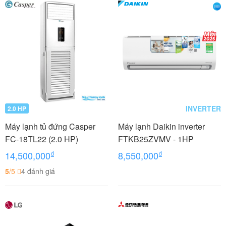
INVERTER
2.0 HP
Máy lạnh tủ đứng Casper
Máy lạnh Daikin inverter
FC-18TL22 (2.0 HP)
FTKB25ZVMV - 1HP
₫
₫
14,500,000
8,550,000
5
/5
4 đánh giá