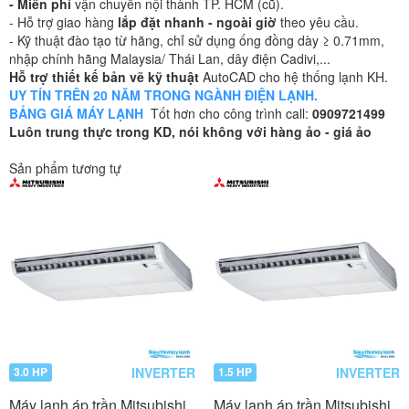
- Miễn phí
vận chuyển nội thành TP. HCM (cũ).
- Hỗ trợ giao hàng
lắp đặt nhanh - ngoài giờ
theo yêu cầu.
- Kỹ thuật đào tạo từ hãng, chỉ sử dụng ống đồng dày ≥ 0.71mm,
nhập chính hãng Malaysia/ Thái Lan, dây điện Cadivi,...
Hỗ trợ thiết kế bản vẽ kỹ thuật
AutoCAD cho hệ thống lạnh KH.
UY TÍN TRÊN 20 NĂM TRONG NGÀNH ĐIỆN LẠNH.
BẢNG GIÁ MÁY LẠNH
Tốt hơn cho công trình call:
0909721499
Luôn trung thực trong KD, nói không với hàng ảo - giá ảo
Sản phẩm tương tự
INVERTER
INVERTER
3.0 HP
1.5 HP
Máy lạnh áp trần Mitsubishi
Máy lạnh áp trần Mitsubishi