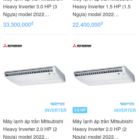
Heavy Inverter 3.0 HP (3
Heavy Inverter 1.5 HP (1.5
Ngựa) model 2022
Ngựa) model 2022
FDE71YA-W5/FDC71YNA-
FDE40YA-W5/FDC40YNA-
₫
₫
33,300,000
22,400,000
W5/RCN-E-E3
W5/RCN-E-E3
INVERTER
INVERTER
2.0 HP
Máy lạnh áp trần Mitsubishi
Máy lạnh áp trần Mitsubishi
Heavy Inverter 2.0 HP (2
Heavy Inverter 2.0 HP (2
Ngựa) model 2022
Ngựa) model 2022