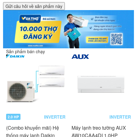
Gửi câu hỏi về sản phẩm này
Sản phẩm bán chạy
INVERTER
INVERTER
2.0 HP
(Combo khuyến mãi) Hệ
Máy lạnh treo tường AUX
thống máy lạnh Daikin
AW10CAA4DI 1.0HP